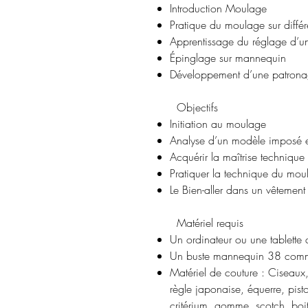
Introduction Moulage
Pratique du moulage sur différe
Apprentissage du réglage d’un
Épinglage sur mannequin
Développement d’une patronage 
Objectifs
Initiation au moulage
Analyse d’un modèle imposé et
Acquérir la maîtrise techniqu
Pratiquer la technique du moul
Le Bien-aller dans un vêtement
Matériel requis
Un ordinateur ou une tablette
Un buste mannequin 38 comme
Matériel de couture : Ciseaux,
règle japonaise, équerre, pisto
critérium, gomme, scotch, boi