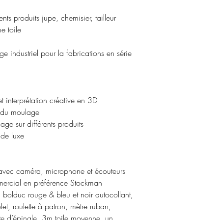
nts produits jupe, chemisier, tailleur
e toile
industriel pour la fabrications en série
 interprétation créative en 3D
e du moulage
age sur différents produits
 de luxe
 avec caméra, microphone et écouteurs
rcial en préférence Stockman
 bolduc rouge & bleu et noir autocollant,
let, roulette à patron, mètre ruban,
te d’épingle, 3m toile moyenne, un