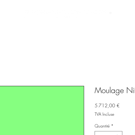
FONDATRICE
FORMATION
VIE ÉTUDIANTE
Moulage Ni
Prix
5 712,00 €
TVA Incluse
Quantité
*