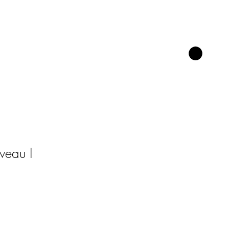
Se connecter
ADMISSIONS
BOUTIQUE
veau I