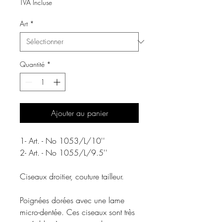
TVA Incluse
Art
*
Quantité
*
Ajouter au panier
1- Art. - No 1053/L/10''
2- Art. - No 1055/L/9.5''
Ciseaux droitier, couture tailleur.
Poignées dorées avec une lame
micro-dentée. Ces ciseaux sont très